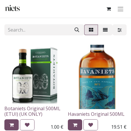
Botaniets Original 500ML
(ETUI) (UK ONLY)
Havaniets Original 500ML
1.00
€
19.51
€